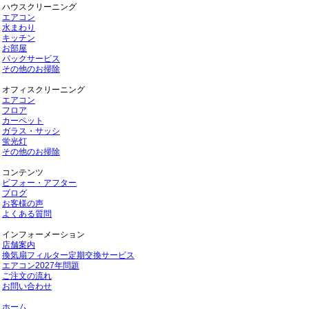
ハウスクリーニング
エアコン
水まわり
キッチン
お部屋
パックサービス
その他のお掃除
オフィスクリーニング
エアコン
フロア
カーペット
ガラス・サッシ
蛍光灯
その他のお掃除
コンテンツ
ビフォー・アフター
ブログ
お客様の声
よくある質問
インフォーメーション
店舗案内
換気扇フィルター定期交換サービス
エアコン2027年問題
ご注文の流れ
お問い合わせ
ホーム