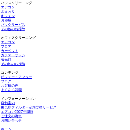
ハウスクリーニング
エアコン
水まわり
キッチン
お部屋
パックサービス
その他のお掃除
オフィスクリーニング
エアコン
フロア
カーペット
ガラス・サッシ
蛍光灯
その他のお掃除
コンテンツ
ビフォー・アフター
ブログ
お客様の声
よくある質問
インフォーメーション
店舗案内
換気扇フィルター定期交換サービス
エアコン2027年問題
ご注文の流れ
お問い合わせ
ホーム