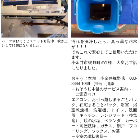
パーツやおそうじユニットも洗浄・吹き上
汚れを洗浄したら、真っ黒な汚水
げして綺麗になりました。
が！！！
でもこれで安心してご使用いただけ
ます。
小金井市梶野町のY様、大変お世話
になりました。
おそうじ本舗 小金井梶野店 080-
3344-1049 担当：川添
～おそうじ本舗のサービス案内～
ーご家庭向けー
エアコン、お引っ越しまるごとパッ
ク、在宅まるごとパック、浴室、浴
室乾燥機、洗濯機、トイレ、洗面
所、キッチン、レンジフード（換気
扇）、鏡の水垢、ベランダ、カーポ
ート高圧洗浄、ガラス、網戸、フロ
ーリング、ワックス、お墓
ー空室の現状復帰ー