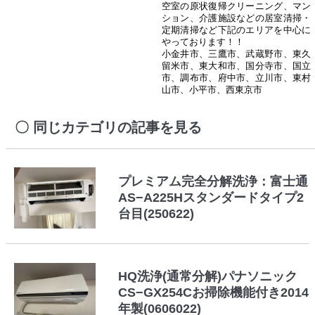
空室の原状復帰クリーニング、マン
ション、介護施設などの居室清掃・
定期清掃など下記のエリアを中心に
やっております！！
小金井市、三鷹市、武蔵野市、東久
留米市、東大和市、国分寺市、国立
市、調布市、府中市、立川市、東村
山市、小平市、西東京市
同じカテゴリの記事を見る
プレミアム完全分解洗浄：富士通
AS−A225Hスタンダードタイプ2
台目(250622)
HQ洗浄(通常分解)パナソニック
CS−GX254Cお掃除機能付き2014
年製(0606022)