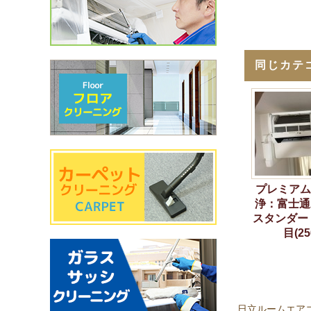
同じカテ
プレミアム
浄：富士通A
スタンダー
目(25
日立ルームエアコン