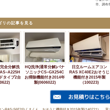
市、調布
ゴリの記事を見る
完全分解洗
HQ洗浄(通常分解)パナ
日立ルームエアコン
S−A225H
ソニックCS−GX254C
RAS XC40E2おそうじ
ドタイプ2台
お掃除機能付き2014年
機能付き2015年製
0622)
製(0606022)
（100223)
RASｰ56E2白くまくん おそうじ機能付き2015年製(140721)
富