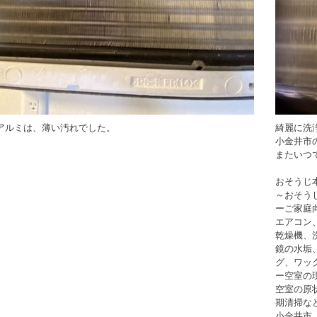
アルミは、薄い汚れでした。
綺麗に洗
小金井市
またいつ
おそうじ本
～おそう
ーご家庭
エアコン
乾燥機、
鏡の水垢
グ、ワッ
ー空室の
空室の原
期清掃な
小金井市