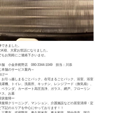
浄できました。
のK様、大変お世話になりました。
でもお気軽にご連絡下さいませ。
舗 小金井梶野店 080-3344-1049 担当：川添
じ本舗のサービス案内～
向けー
、お引っ越しまるごとパック、在宅まるごとパック、浴室、浴室
洗濯機、トイレ、洗面所、キッチン、レンジフード（換気扇）、
、ベランダ、カーポート高圧洗浄、ガラス、網戸、フローリン
クス、お墓
現状復帰ー
状復帰クリーニング、マンション、介護施設などの居室清掃・定
ど下記のエリアを中心にやっております！！
、三鷹市、武蔵野市、東久留米市、東大和市、国分寺市、国立