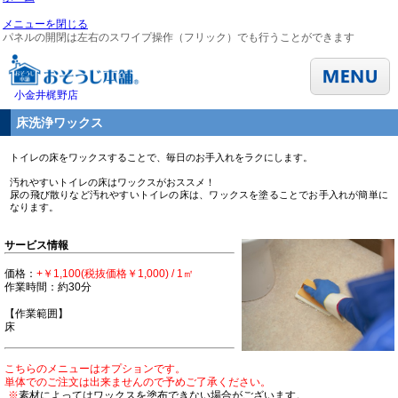
メニューを閉じる
パネルの開閉は左右のスワイプ操作（フリック）でも行うことができます
小金井梶野店
床洗浄ワックス
トイレの床をワックスすることで、毎日のお手入れをラクにします。
汚れやすいトイレの床はワックスがおススメ！
尿の飛び散りなど汚れやすいトイレの床は、ワックスを塗ることでお手入れが簡単に
なります。
サービス情報
価格：
+￥1,100(税抜価格￥1,000) / 1㎡
作業時間：約30分
【作業範囲】
床
こちらのメニューはオプションです。
単体でのご注文は出来ませんので予めご了承ください。
※
素材によってはワックスを塗布できない場合がございます。