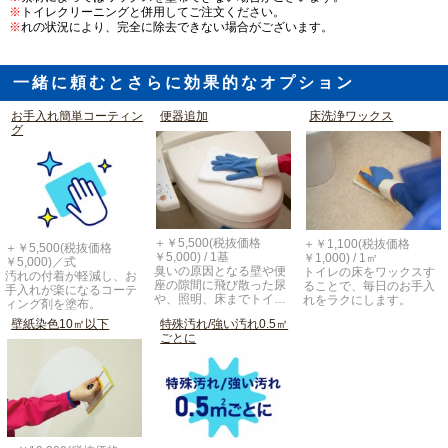
※
トイレクリーニングと併用してご注文ください。
※
れの状況により、完全に除去できない場合がございます。
一緒に頼むとさらに効果的なオプション
お手入れ簡単コーティン
便器追加
床洗浄ワックス
グ
＋￥5,500(税抜価格
＋￥1,100(税抜価格
＋￥5,500(税抜価格
￥5,000) / 1基
￥1,000) / 1㎡
￥5,000)／式
臭いの原因となる壁や便
トイレの床をワックスす
汚れの付着が軽減し、お
座の隙間に飛び散った尿
ることで、毎日のお手入
手入れが楽になるコーテ
や、照明、床までトイ…
れをラクにします。
ィング剤を塗布。
壁紙染色10㎡以下
特殊汚れ/強い汚れ0.5㎡
ごとに