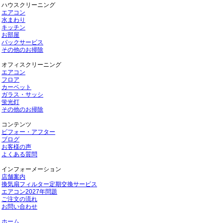
ハウスクリーニング
エアコン
水まわり
キッチン
お部屋
パックサービス
その他のお掃除
オフィスクリーニング
エアコン
フロア
カーペット
ガラス・サッシ
蛍光灯
その他のお掃除
コンテンツ
ビフォー・アフター
ブログ
お客様の声
よくある質問
インフォーメーション
店舗案内
換気扇フィルター定期交換サービス
エアコン2027年問題
ご注文の流れ
お問い合わせ
ホーム