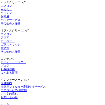
ハウスクリーニング
エアコン
水まわり
キッチン
お部屋
パックサービス
その他のお掃除
オフィスクリーニング
エアコン
フロア
カーペット
ガラス・サッシ
蛍光灯
その他のお掃除
コンテンツ
ビフォー・アフター
ブログ
お客様の声
よくある質問
インフォーメーション
店舗案内
換気扇フィルター定期交換サービス
エアコン2027年問題
ご注文の流れ
お問い合わせ
ホーム