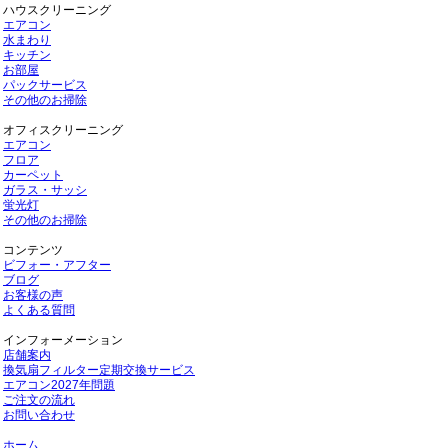
ハウスクリーニング
エアコン
水まわり
キッチン
お部屋
パックサービス
その他のお掃除
オフィスクリーニング
エアコン
フロア
カーペット
ガラス・サッシ
蛍光灯
その他のお掃除
コンテンツ
ビフォー・アフター
ブログ
お客様の声
よくある質問
インフォーメーション
店舗案内
換気扇フィルター定期交換サービス
エアコン2027年問題
ご注文の流れ
お問い合わせ
ホーム